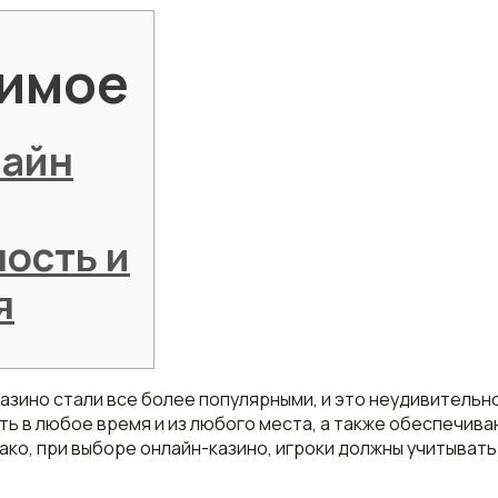
имое
лайн
ость и
я
азино стали все более популярными, и это неудивительн
ь в любое время и из любого места, а также обеспечива
нако, при выборе онлайн-казино, игроки должны учитыват