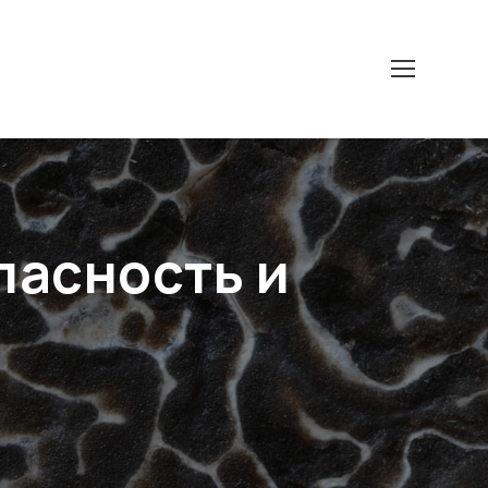
пасность и