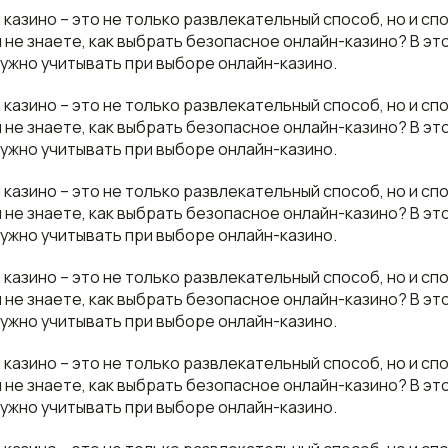
 казино – это не только развлекательный способ, но и сп
вы не знаете, как выбрать безопасное онлайн-казино? В 
ужно учитывать при выборе онлайн-казино.
 казино – это не только развлекательный способ, но и сп
вы не знаете, как выбрать безопасное онлайн-казино? В 
ужно учитывать при выборе онлайн-казино.
 казино – это не только развлекательный способ, но и сп
вы не знаете, как выбрать безопасное онлайн-казино? В 
ужно учитывать при выборе онлайн-казино.
 казино – это не только развлекательный способ, но и сп
вы не знаете, как выбрать безопасное онлайн-казино? В 
ужно учитывать при выборе онлайн-казино.
 казино – это не только развлекательный способ, но и сп
вы не знаете, как выбрать безопасное онлайн-казино? В 
ужно учитывать при выборе онлайн-казино.