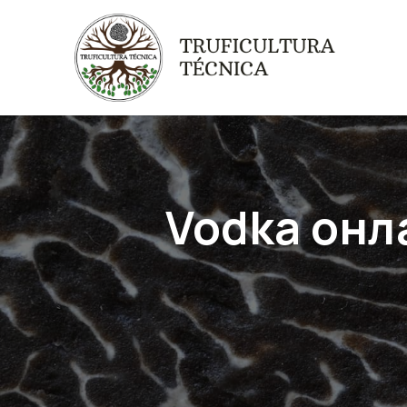
Vodka онл