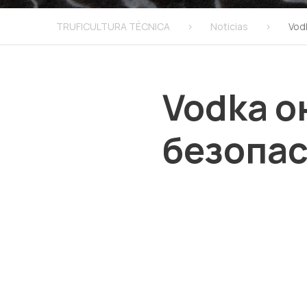
TRUFICULTURA TÉCNICA
>
Noticias
>
Vod
Vodka о
безопас