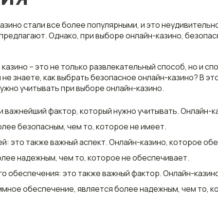
азино стали все более популярными, и это неудивительно
предлагают. Однако, при выборе онлайн-казино, безопас
 казино – это не только развлекательный способ, но и сп
вы не знаете, как выбрать безопасное онлайн-казино? В 
ужно учитывать при выборе онлайн-казино.
 и важнейший фактор, который нужно учитывать. Онлайн-к
лее безопасным, чем то, которое не имеет.
й: это также важный аспект. Онлайн-казино, которое о
олее надежным, чем то, которое не обеспечивает.
о обеспечения: это также важный фактор. Онлайн-казин
мное обеспечение, является более надежным, чем то, к