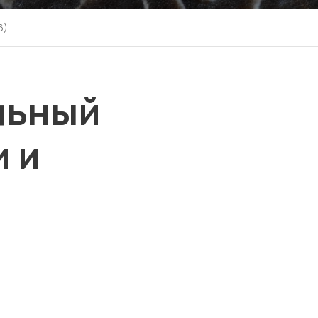
6)
льный
и и