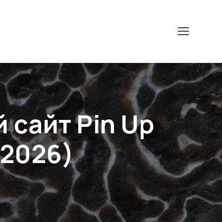
 сайт Pin Up
(2026)