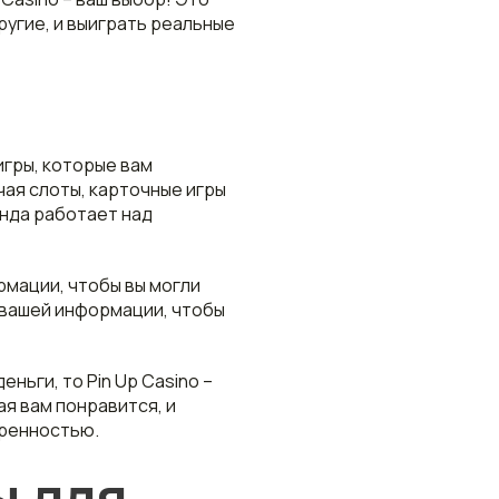
другие, и выиграть реальные
 игры, которые вам
чая слоты, карточные игры
анда работает над
мации, чтобы вы могли
 вашей информации, чтобы
ньги, то Pin Up Casino –
ая вам понравится, и
еренностью.
ы для