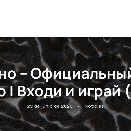
но – Официальный
o | Входи и играй 
29 de junio de 2026
•
Noticias