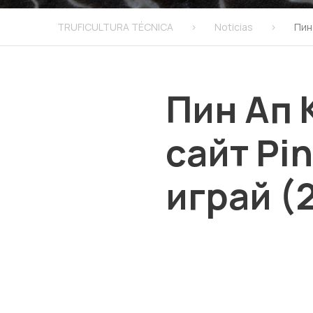
TRUFICULTURA TÉCNICA
>
Noticias
>
Пин
Пин Ап 
сайт Pin
играй (