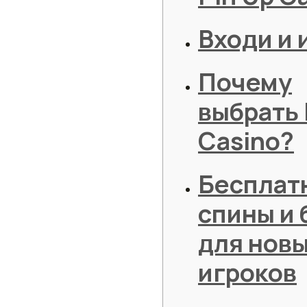
Входи и 
Почему
выбрать 
Casino?
Бесплат
спины и 
для нов
игроков